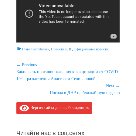
Categories
Глава Республики
,
Новости ДНР
,
Официальные новости
Навигация
← Previous
Previous
Какие есть противопоказания к вакцинации от COVID-
по
post:
19? – разъяснения Анастасии Селивановой
записям
Next →
Next
Погода в ДНР на ближайшую неделю
post:
Версия сайта для слабовидящих
Читайте нас в соц.сетях