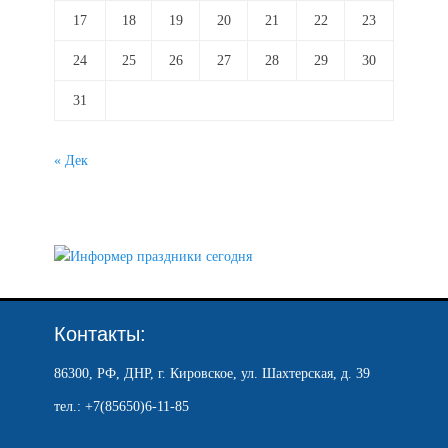
17
18
19
20
21
22
23
24
25
26
27
28
29
30
31
« Дек
Контакты:
86300, РФ, ДНР, г. Кировское, ул. Шахтерская, д. 39
тел.: +7(85650)6-11-85