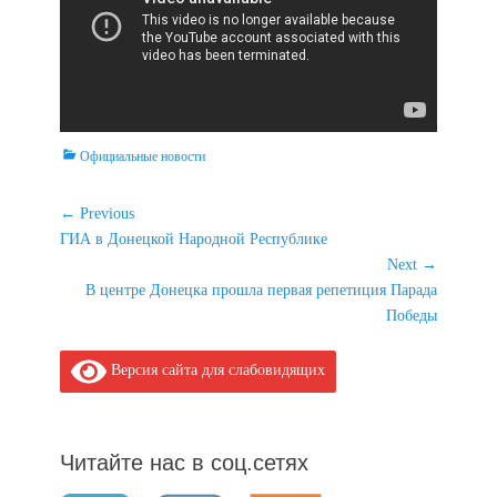
Categories
Официальные новости
Навигация
← Previous
Previous
ГИА в Донецкой Народной Республике
по
post:
Next →
записям
Next
В центре Донецка прошла первая репетиция Парада
post:
Победы
Версия сайта для слабовидящих
Читайте нас в соц.сетях