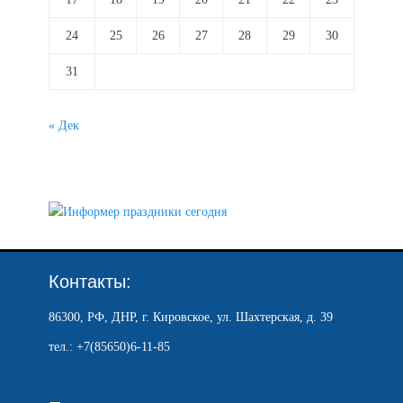
24
25
26
27
28
29
30
31
« Дек
Контакты:
86300, РФ, ДНР, г. Кировское, ул. Шахтерская, д. 39
тел.: +7(85650)6-11-85