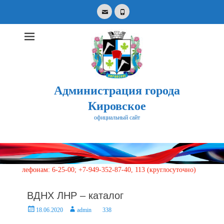
Email
Phone
Администрация города
Кировское
официальный сайт
Search
for:
лефонам: 6-25-00; +7-949-352-87-40, 113 (круглосуточно)
ВДНХ ЛНР – каталог
Posted
Author
18.06.2020
admin
338
on