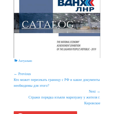
Categories
Актуально
Навигация
← Previous
Previous
Кто может пересекать границу с РФ и какие документы
по
post:
необходимы для этого?
записям
Next →
Next
Стражи порядка изъяли марихуану у жителя г.
post:
Кировское