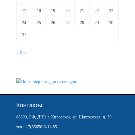
17
18
19
20
21
22
23
24
25
26
27
28
29
30
31
« Дек
Контакты:
86300, РФ, ДНР, г. Кировское, ул. Шахтерская, д. 39
тел.: +7(85650)6-11-85