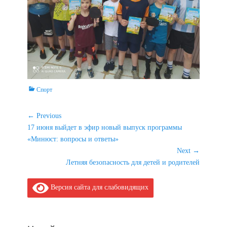
Categories
Спорт
Навигация
← Previous
Previous
17 июня выйдет в эфир новый выпуск программы
по
post:
«Минюст: вопросы и ответы»
записям
Next →
Next
Летняя безопасность для детей и родителей
post:
Версия сайта для слабовидящих