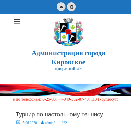
Email
Phone
Администрация города
Кировское
официальный сайт
Search
for:
 телефонам: 6-25-00; +7-949-352-87-40, 113 (круглосуточно)
Турнир по настольному теннису
Posted
Author
15.06.2020
admin2
262
on