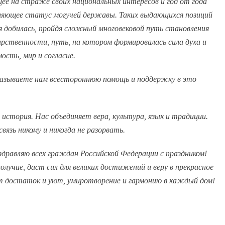
ее на страже своих национальных интересов и год от года
ляющее статус могучей державы. Таких выдающихся позиций
я добилась, пройдя сложный многовековой путь становления
арственности, путь, на котором формировалась сила духа и
ость, мир и согласие.
оказываете нам всестороннюю помощь и поддержку в это
история. Нас объединяет вера, культура, язык и традиции.
вязь никому и никогда не разорвать.
здравляю всех граждан Российской Федерации с праздником!
олучие, даст сил для великих достижений и веру в прекрасное
ет достаток и уют, умиротворение и гармонию в каждый дом!