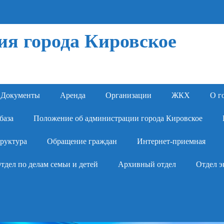
я города Кировское
Документы
Аренда
Организации
ЖКХ
О г
база
Положение об администрации города Кировское
руктура
Обращение граждан
Интернет-приемная
тдел по делам семьи и детей
Архивный отдел
Отдел э