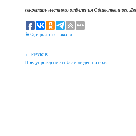
секретарь местного отделения Общественного Дв
Categories
Официальные новости
Навигация
← Previous
Previous
Предупреждение гибели людей на воде
по
post:
записям