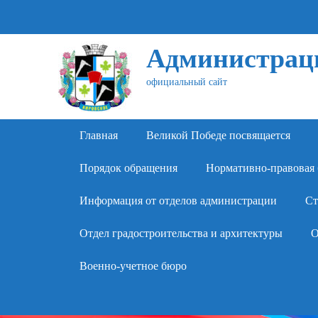
Администраци
официальный сайт
Primary Menu
Skip
Главная
Великой Победе посвящается
to
content
Порядок обращения
Нормативно-правовая 
Информация от отделов администрации
Ст
Отдел градостроительства и архитектуры
О
Военно-учетное бюро