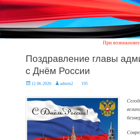
При возникновении аварийно
Поздравление главы адм
с Днём России
Posted
12.06.2020
Author
admin2
195
on
Сегод
велич
безме
Совре