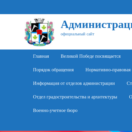
Администраци
официальный сайт
Primary Menu
Skip
Главная
Великой Победе посвящается
to
content
Порядок обращения
Нормативно-правовая 
Информация от отделов администрации
Ст
Отдел градостроительства и архитектуры
О
Военно-учетное бюро