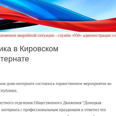
арийной ситуации - служба «050» администрации города Кировско
ика в Кировском
нтернате
ком доме-интернате состоялось торжественное мероприятие ко
спублики.
 местного отделения Общественного Движения “Донецкая
 интерната с профессиональным праздником и отметил что