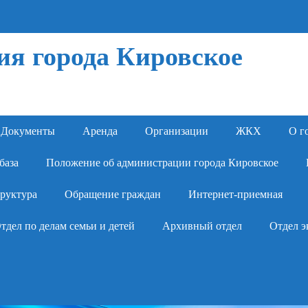
я города Кировское
Документы
Аренда
Организации
ЖКХ
О г
база
Положение об администрации города Кировское
руктура
Обращение граждан
Интернет-приемная
тдел по делам семьи и детей
Архивный отдел
Отдел э