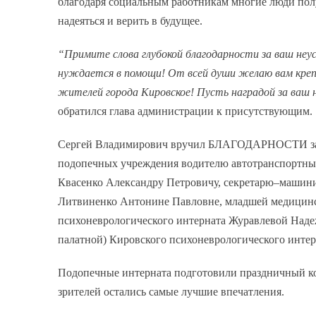
благодаря социальным работникам многие люди пол
надеяться и верить в будущее.
“Примите слова глубокой благодарности за ваш неу
нуждается в помощи! От всей души желаю вам крепк
жителей города Кировское! Пусть наградой за ваш 
обратился глава администрации к присутствующим.
Сергей Владимирович вручил БЛАГОДАРНОСТИ за до
подопечных учреждения водителю автотранспортных
Квасенко Александру Петровичу, секретарю–машини
Литвиненко Антонине Павловне, младшей медицинск
психоневрологического интерната Журавлевой Наде
палатной) Кировского психоневрологического инте
Подопечные интерната подготовили праздничный кон
зрителей остались самые лучшие впечатления.