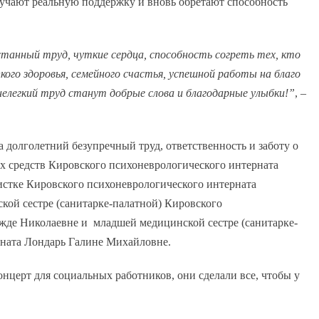
учают реальную поддержку и вновь обретают способность
станный труд, чуткие сердца, способность согреть тех, кто
ого здоровья, семейного счастья, успешной работы на благо
нелегкий труд станут добрые слова и благодарные улыбки!”
, –
лголетний безупречный труд, ответственность и заботу о
 средств Кировского психоневрологического интерната
стке Кировского психоневрологического интерната
ой сестре (санитарке-палатной) Кировского
жде Николаевне и младшей медицинской сестре (санитарке-
рната Лондарь Галине Михайловне.
церт для социальных работников, они сделали все, чтобы у