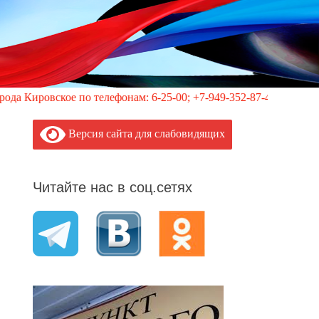
е по телефонам: 6-25-00; +7-949-352-87-40, 113 (круглосуточн
Версия сайта для слабовидящих
Читайте нас в соц.сетях