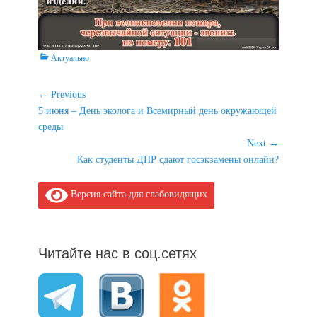
Categories
Актуально
Навигация
← Previous
Previous
5 июня – День эколога и Всемирный день окружающей
по
post:
среды
записям
Next →
Next
Как студенты ДНР сдают госэкзамены онлайн?
post:
Версия сайта для слабовидящих
Читайте нас в соц.сетях