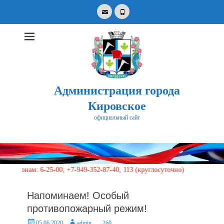
Email
Phone
Администрация города
Кировское
официальный сайт
Search
for:
м: 6-25-00; +7-949-352-87-40, 113 (круглосуточно)
Напоминаем! Особый
противопожарный режим!
Posted
Author
05.06.2020
admin
260