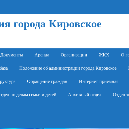
я города Кировское
Документы
Аренда
Организации
ЖКХ
О г
база
Положение об администрации города Кировское
руктура
Обращение граждан
Интернет-приемная
тдел по делам семьи и детей
Архивный отдел
Отдел э