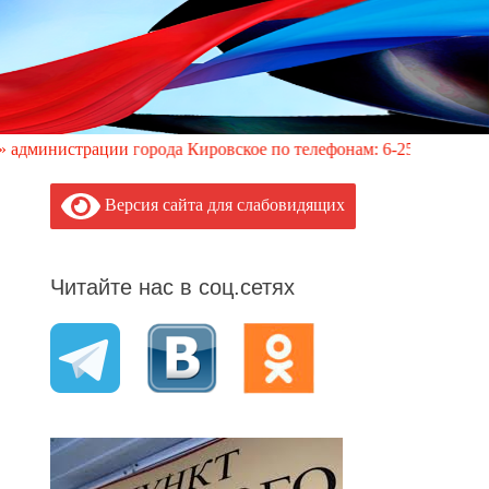
и города Кировское по телефонам: 6-25-00; +7-949-352-87-40, 1
Версия сайта для слабовидящих
Читайте нас в соц.сетях