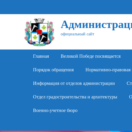
Администраци
официальный сайт
Primary Menu
Skip
Главная
Великой Победе посвящается
to
content
Порядок обращения
Нормативно-правовая 
Информация от отделов администрации
Ст
Отдел градостроительства и архитектуры
О
Военно-учетное бюро