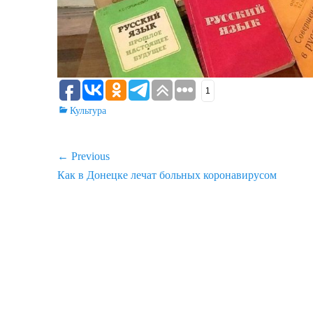
1
Categories
Культура
Навигация
← Previous
Previous
Как в Донецке лечат больных коронавирусом
по
post:
записям