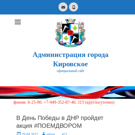
Email
Phone
Администрация города
Кировское
официальный сайт
Search
for:
нам: 6-25-00; +7-949-352-87-40, 113 (круглосуточно)
В День Победы в ДНР пройдет
акция #ПОЕМДВОРОМ
Posted
Author
29.04.2022
admin
422