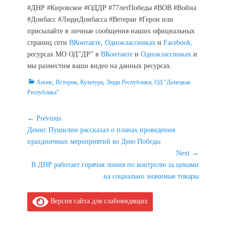
#ДНР #Кировское #ОДДР #77летПобеды #ВОВ #Война
#Донбасс #ЛюдиДонбасса #Ветеран #Герои или
присылайте в личные сообщения наших официальных
страниц сети
ВКонтакте
,
Одноклассниках
и
Facebook,
ресурсах МО ОД”ДР” в
ВКонтакте
и
Одноклассниках
и
мы разместим ваши видео на данных ресурсах.
Categories
Анонс
,
История
,
Культура
,
Люди Республики
,
ОД "Донецкая
Республика"
Навигация
← Previous
Previous
Денис Пушилин рассказал о планах проведения
по
post:
праздничных мероприятий ко Дню Победы
записям
Next →
Next
В ДНР работает горячая линия по контролю за ценами
post:
на социально значимые товары
Версия сайта для слабовидящих