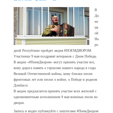
on
В
До
не
цк
ой
На
ро
дной Республике пройдет акция #ПОЕМДВОРОМ.
Участники 9 мая поздравят ветеранов с Днем Победы.
В акции «#ПоемДвором» могут принять участие все,
кому дорога память о героизме нашего народа в годы
Великой Отечественной войны, кому близки песни
фронтовых лет или песни о войне, о Победе и родном
Донбассе.
В акции предлагается принять участие всех жителей с
одномоментным исполнением 9 мая военных песен во
дворах.
Запись и видео публикуйте с хештегами #ПоемДвором