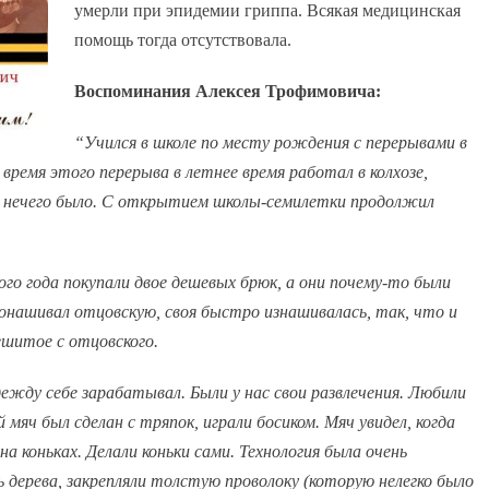
умерли при эпидемии гриппа. Всякая медицинская
помощь тогда отсутствовала.
Воспоминания Алексея Трофимовича:
“Учился в школе по месту рождения с перерывами в
о время этого перерыва в летнее время работал в колхозе,
ю нечего было. С открытием школы-семилетки продолжил
го года покупали двое дешевых брюк, а они почему-то были
 донашивал отцовскую, своя быстро изнашивалась, так, что и
ешитое с отцовского.
дежду себе зарабатывал. Были у нас свои развлечения. Любили
 мяч был сделан с тряпок, играли босиком. Мяч увидел, когда
на коньках. Делали коньки сами. Технология была очень
ь дерева, закрепляли толстую проволоку (которую нелегко было