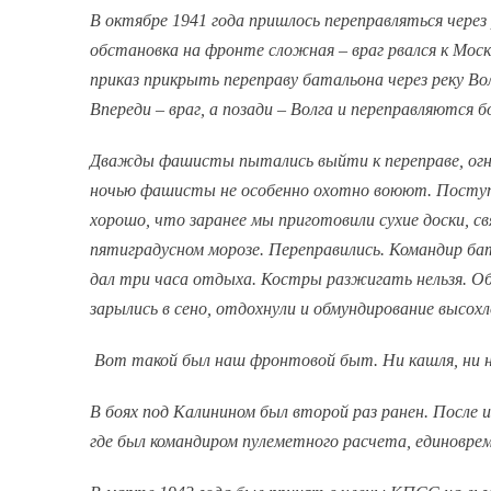
В октябре 1941 года пришлось переправляться через р
обстановка на фронте сложная – враг рвался к Мос
приказ прикрыть переправу батальона через реку Во
Впереди – враг, а позади – Волга и переправляются
Дважды фашисты пытались выйти к переправе, огне
ночью фашисты не особенно охотно воюют. Поступил
хорошо, что заранее мы приготовили сухие доски, с
пятиградусном морозе. Переправились. Командир б
дал три часа отдыха. Костры разжигать нельзя. Об
зарылись в сено, отдохнули и обмундирование высохло
Вот такой был наш фронтовой быт. Ни кашля, ни на
В боях под Калинином был второй раз ранен. После и
где был командиром пулеметного расчета, единовре