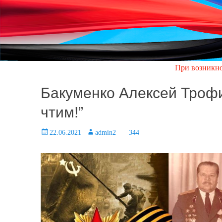
При возникновении аварий
Бакуменко Алексей Троф
чтим!”
Posted
22.06.2021
Author
admin2
344
on