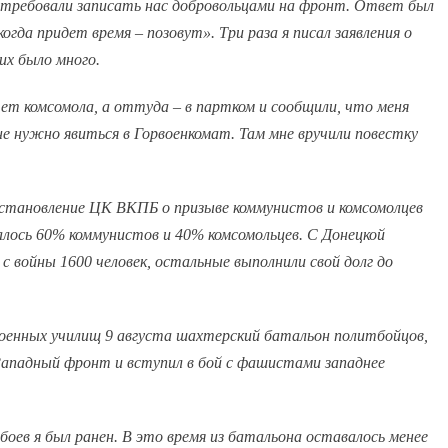
отребовали записать нас добровольцами на фронт. Ответ был
огда придет время – позовут». Три раза я писал заявления о
их было много.
тет комсомола, а оттуда – в партком и сообщили, что меня
е нужно явиться в Горвоенкомат. Там мне вручили повестку
становление ЦК ВКПБ о призыве коммунистов и комсомолцев
лось 60% коммунистов и 40% комсомольцев. С Донецкой
с войны 1600 человек, остальные выполнили свой долг до
военных училищ 9 августа шахтерский батальон политбойцов,
 Западный фронт и вступил в бой с фашистами западнее
оев я был ранен. В это время из батальона оставалось менее