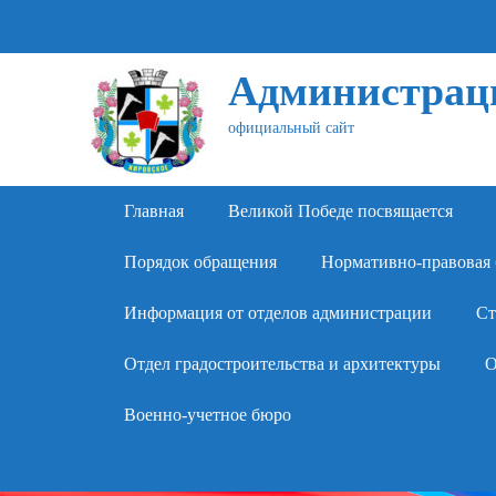
Администраци
официальный сайт
Primary Menu
Skip
Главная
Великой Победе посвящается
to
content
Порядок обращения
Нормативно-правовая 
Информация от отделов администрации
Ст
Отдел градостроительства и архитектуры
О
Военно-учетное бюро