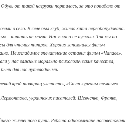
. Обувь от такой нагрузки портилась, за это попадало от
озили в село. В селе был клуб, жилая хата переоборудована.
х – читать не могли. Нас в кино не пускали. Так мы по
нсы для чтения титров. Хорошо запомнился фильм
кино. Неизгладимое впечатление оставил фильм «Чапаев».
али у нас важные морально-психологические качества,
и были для нас путеводными.
алекий край товарищ улетает», «Спят курганы темные».
Лермонтова, украинских писателей: Шевченко, Франко,
йшего жизненного пути. Ребята-односельчане посоветовали