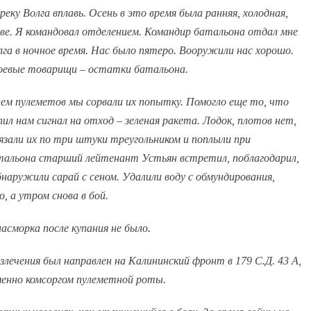
еку Волга вплавь. Осень в это время была ранняя, холодная,
кве. Я командовал отделением. Командир батальона отдал мне
лга в ночное время. Нас было пятеро. Вооружили нас хорошо.
 боевые товарищи – остатки батальона.
м пулеметов мы сорвали их попытку. Помогло еще то, что
 нам сигнал на отход – зеленая ракета. Лодок, плотов нет,
вязали их по три штуки треугольником и поплыли при
атальона старший лейтенант Устьян встретил, поблагодарил,
наружили сарай с сеном. Удалили воду с обмундирования,
, а утром снова в бой.
сморка после купания не было.
злечения был направлен на Калининский фронт в 179 С.Д. 43 А,
менно комсоргом пулеметной роты.