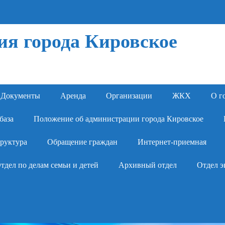
я города Кировское
Документы
Аренда
Организации
ЖКХ
О г
база
Положение об администрации города Кировское
руктура
Обращение граждан
Интернет-приемная
тдел по делам семьи и детей
Архивный отдел
Отдел э