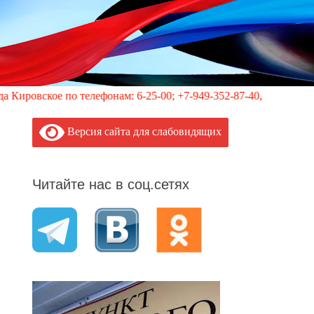
о телефонам: 6-25-00; +7-949-352-87-40, 113 (круглосуточно)
Версия сайта для слабовидящих
Читайте нас в соц.сетях