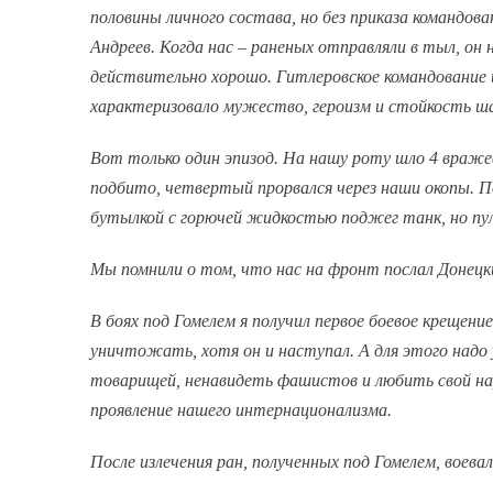
половины личного состава, но без приказа командов
Андреев. Когда нас – раненых отправляли в тыл, он
действительно хорошо. Гитлеровское командование 
характеризовало мужество, героизм и стойкость шах
Вот только один эпизод. На нашу роту шло 4 враже
подбито, четвертый прорвался через наши окопы. П
бутылкой с горючей жидкостью поджег танк, но пул
Мы помнили о том, что нас на фронт послал Донецк
В боях под Гомелем я получил первое боевое крещен
уничтожать, хотя он и наступал. А для этого надо 
товарищей, ненавидеть фашистов и любить свой народ
проявление нашего интернационализма.
После излечения ран, полученных под Гомелем, воевал