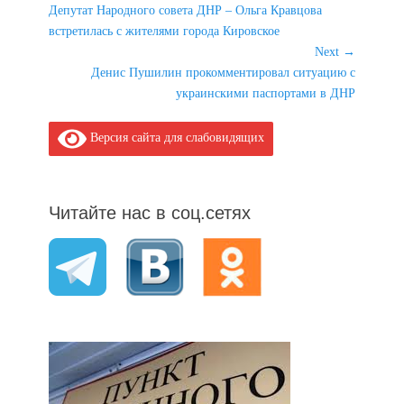
Previous
Депутат Народного совета ДНР – Ольга Кравцова
по
post:
встретилась с жителями города Кировское
записям
Next →
Next
Денис Пушилин прокомментировал ситуацию с
post:
украинскими паспортами в ДНР
Версия сайта для слабовидящих
Читайте нас в соц.сетях