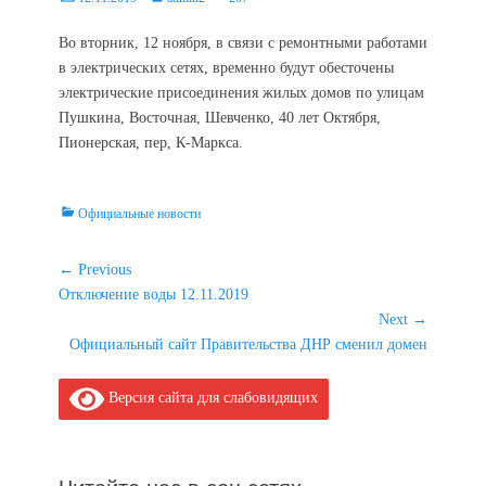
on
Во вторник, 12 ноября, в связи с ремонтными работами
в электрических сетях, временно будут обесточены
электрические присоединения жилых домов по улицам
Пушкина, Восточная, Шевченко, 40 лет Октября,
Пионерская, пер, К-Маркса.
Categories
Официальные новости
Навигация
← Previous
Previous
Отключение воды 12.11.2019
по
post:
Next →
записям
Next
Официальный сайт Правительства ДНР сменил домен
post:
Версия сайта для слабовидящих