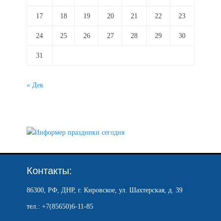
17
18
19
20
21
22
23
24
25
26
27
28
29
30
31
« Дек
Контакты:
86300, РФ, ДНР, г. Кировское, ул. Шахтерская, д. 39
тел.: +7(85650)6-11-85