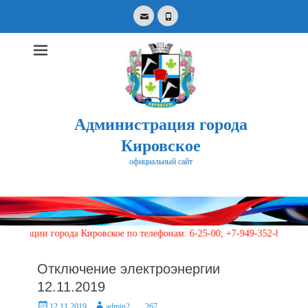
Email
Phone
Администрация города
Кировское
официальный сайт
Search
for:
и города Кировское по телефонам: 6-25-00; +7-949-352-87-40, 113 (кру
Отключение электроэнергии
12.11.2019
Posted
Author
12.11.2019
admin2
267