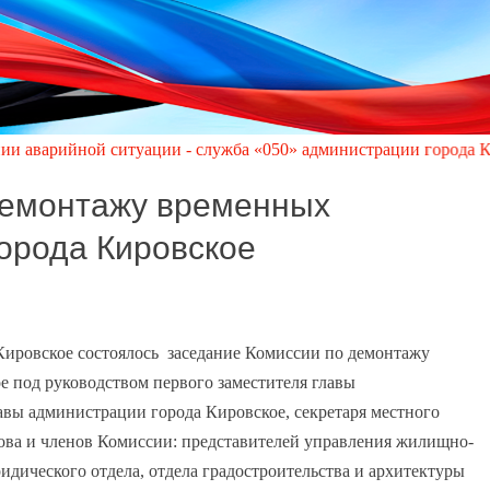
й ситуации - служба «050» администрации города Кировское по т
демонтажу временных
города Кировское
 Кировское состоялось заседание Комиссии по демонтажу
е под руководством первого заместителя главы
вы администрации города Кировское, секретаря местного
ова и членов Комиссии: представителей управления жилищно-
дического отдела, отдела градостроительства и архитектуры