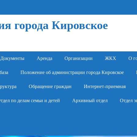
я города Кировское
Документы
Аренда
Организации
ЖКХ
О г
база
Положение об администрации города Кировское
руктура
Обращение граждан
Интернет-приемная
тдел по делам семьи и детей
Архивный отдел
Отдел э