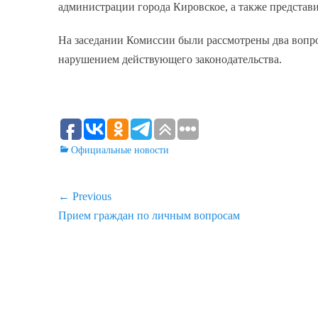
администрации города Кировское, а также предста
На заседании Комиссии были рассмотрены два вопр
нарушением действующего законодательства.
Categories
Официальные новости
Навигация
← Previous
Previous
Прием граждан по личным вопросам
по
post:
записям