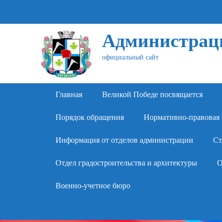
Администраци
официальный сайт
Primary Menu
Skip
Главная
Великой Победе посвящается
to
content
Порядок обращения
Нормативно-правовая 
Информация от отделов администрации
Ст
Отдел градостроительства и архитектуры
О
Военно-учетное бюро