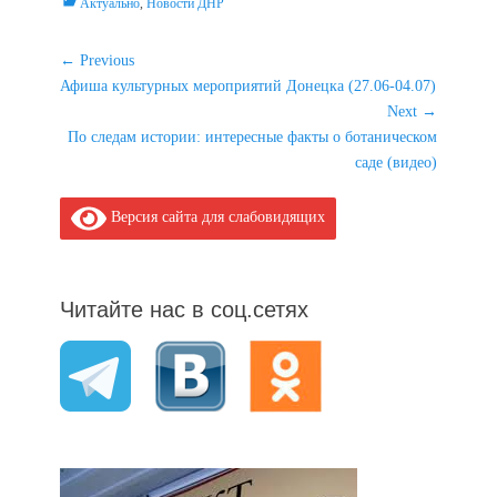
Categories
Актуально
,
Новости ДНР
Навигация
← Previous
Previous
Афиша культурных мероприятий Донецка (27.06-04.07)
по
post:
Next →
записям
Next
По следам истории: интересные факты о ботаническом
post:
саде (видео)
Версия сайта для слабовидящих
Читайте нас в соц.сетях