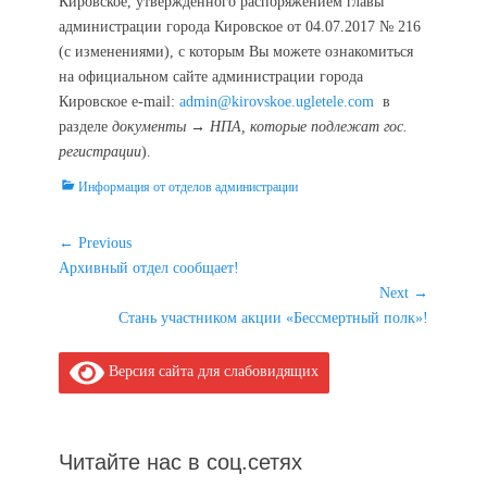
Кировское, утвержденного распоряжением главы
администрации города Кировское от 04.07.2017 № 216
(с изменениями), с которым Вы можете ознакомиться
на официальном сайте администрации города
Кировское е-mail:
admin@kirovskoe.ugletele.com
в
разделе
документы → НПА, которые подлежат гос.
регистрации
).
Categories
Информация от отделов администрации
Навигация
← Previous
Previous
Архивный отдел сообщает!
по
post:
Next →
записям
Next
Стань участником акции «Бессмертный полк»!
post:
Версия сайта для слабовидящих
Читайте нас в соц.сетях