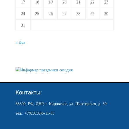
17
18
19
20
21
22
23
24
25
26
27
28
29
30
31
« Дек
Контакты:
86300, РФ, ДНР, г. Кировское, ул. Шахтерская, д. 39
тел.: +7(85650)6-11-85