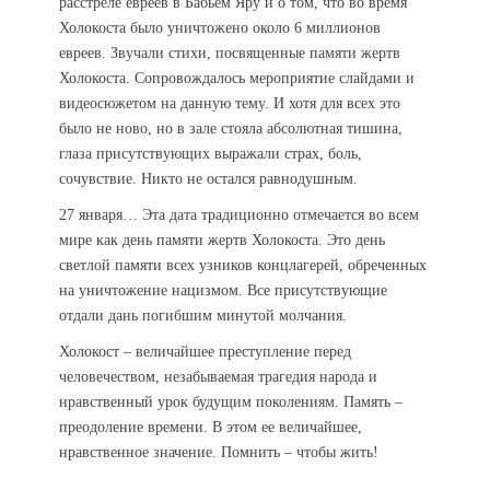
расстреле евреев в Бабьем Яру и о том, что во время
Холокоста было уничтожено около 6 миллионов
евреев. Звучали стихи, посвященные памяти жертв
Холокоста. Сопровождалось мероприятие слайдами и
видеосюжетом на данную тему. И хотя для всех это
было не ново, но в зале стояла абсолютная тишина,
глаза присутствующих выражали страх, боль,
сочувствие. Никто не остался равнодушным.
27 января… Эта дата традиционно отмечается во всем
мире как день памяти жертв Холокоста. Это день
светлой памяти всех узников концлагерей, обреченных
на уничтожение нацизмом. Все присутствующие
отдали дань погибшим минутой молчания.
Холокост – величайшее преступление перед
человечеством, незабываемая трагедия народа и
нравственный урок будущим поколениям. Память –
преодоление времени. В этом ее величайшее,
нравственное значение. Помнить – чтобы жить!