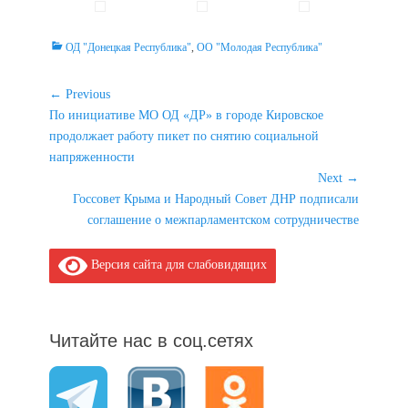
Categories
ОД "Донецкая Республика"
,
ОО "Молодая Республика"
Навигация
← Previous
Previous
По инициативе МО ОД «ДР» в городе Кировское
по
post:
продолжает работу пикет по снятию социальной
записям
напряженности
Next →
Next
Госсовет Крыма и Народный Совет ДНР подписали
post:
соглашение о межпарламентском сотрудничестве
Версия сайта для слабовидящих
Читайте нас в соц.сетях