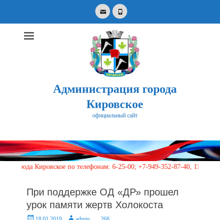
Email
Phone
Администрация города
Кировское
официальный сайт
Search
for:
а Кировское по телефонам: 6-25-00; +7-949-352-87-40, 113 (круглосуто
При поддержке ОД «ДР» прошел
урок памяти жертв Холокоста
Posted
Author
18.01.2019
admin
268