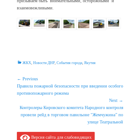
призываем быть внимательными, осторожными и
взаимовежливыми.
Categories
ЖКХ
,
Новости ДНР
,
События города
,
Якутия
Навигация
← Previous
Previous
Правила пожарной безопасности при введении особого
по
post:
противопожарного режима
записям
Next →
Next
Контролеры Кировского комитета Народного контроля
post:
провели рейд в торговом павильоне “Жемчужина” по
улице Театральной
Версия сайта для слабовидящих