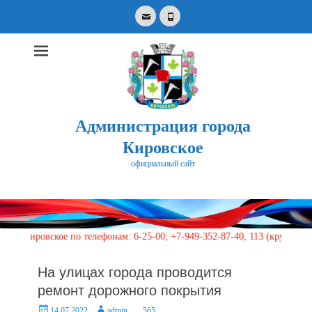
Email
Phone
Администрация города
Кировское
официальный сайт
Search
for:
овское по телефонам: 6-25-00; +7-949-352-87-40, 113 (круглосуточно)
На улицах города проводится
ремонт дорожного покрытия
Posted
Author
14.07.2022
admin
565