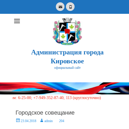
Email
Phone
Администрация города
Кировское
официальный сайт
Search
for:
6-25-00; +7-949-352-87-40, 113 (круглосуточно)
Городское совещание
Posted
Author
23.04.2018
admin
204
on