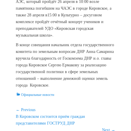
АЭС, который пройдёт 26 апреля в 10:00 возле
памятника погибшим на ЧАЭС в городе Кировское, а
также 28 апреля в15:00 в Культурно – досуговом
комплексе пройдёт отчётный концерт учеников и
преподавателей УДО «Кировская городская
музыкальная школа».
В конце совещания начальник отдела государственного
комитета по земельным вопросам ДНР Анна Самарина
вручила благодарность от Госкомзема ДНР и.о. главы
города Кировское Сергею Ермакову за реализацию
государственной политики в сфере земельных
отношений – выполнение денежной оценки земель
города Кировское.
Categories
Официальные новости
Навигация
← Previous
Previous
В Кировском состоится приём граждан
по
post:
представителями ГОСТРУД ДНР
записям
Next →