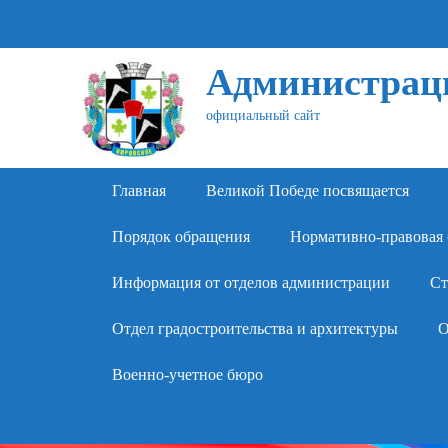
Администраци
официальный сайт
Primary Menu
Skip
Главная
Великой Победе посвящается
to
content
Порядок обращения
Нормативно-правовая 
Информация от отделов администрации
Ст
Отдел градостроительства и архитектуры
О
Военно-учетное бюро