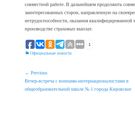
совместной работе. В дальнейшем продолжить совме
заинтересованных сторон, направленную на своевр
нетрудоспособности, оказания квалифицированной
производстве страховых выплат.
1
Categories
Официальные новости
Навигация
← Previous
Previous
Вечер-встреча с воинами-интернационалистами в
по
post:
общеобразовательной школе № 1 города Кировское
записям