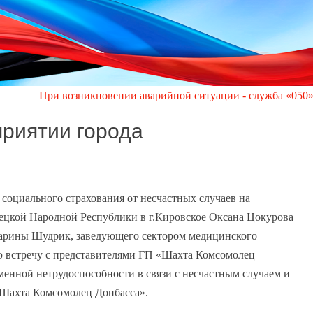
 возникновении аварийной ситуации - служба «050» администрац
приятии города
 социального страхования от несчастных случаев на
ецкой Народной Республики в г.Кировское Оксана Цокурова
Марины Шудрик, заведующего сектором медицинского
 встречу с представителями ГП «Шахта Комсомолец
менной нетрудоспособности в связи с несчастным случаем и
«Шахта Комсомолец Донбасса».