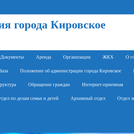
я города Кировское
Документы
Аренда
Организации
ЖКХ
О г
база
Положение об администрации города Кировское
руктура
Обращение граждан
Интернет-приемная
тдел по делам семьи и детей
Архивный отдел
Отдел э