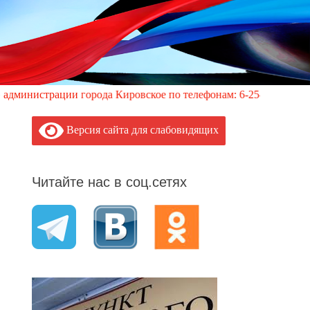
ии города Кировское по телефонам: 6-25-00; +7-949-352-87-40, 
Версия сайта для слабовидящих
Читайте нас в соц.сетях