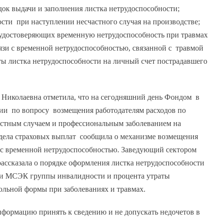
ок выдачи и заполнения листка нетрудоспособности;
ти при наступлении несчастного случая на производстве;
, удостоверяющих временную нетрудоспособность при травмах
язи с временной нетрудоспособностью, связанной с травмой
аты листка нетрудоспособности на личный счет пострадавшего
а Николаевна отметила, что на сегодняшний день Фондом в
ии по вопросу возмещения работодателям расходов по
тным случаем и профессиональным заболеванием на
тдела страховых выплат сообщила о механизме возмещения
и с временной нетрудоспособностью. Заведующий сектором
ссказала о порядке оформления листка нетрудоспособности
ии МСЭК группы инвалидности и процента утраты
вольной формы при заболеваниях и травмах.
формацию принять к сведению и не допускать недочетов в