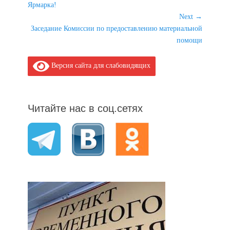
Previous
Ярмарка!
по
post:
Next →
записям
Next
Заседание Комиссии по предоставлению материальной
post:
помощи
Версия сайта для слабовидящих
Читайте нас в соц.сетях