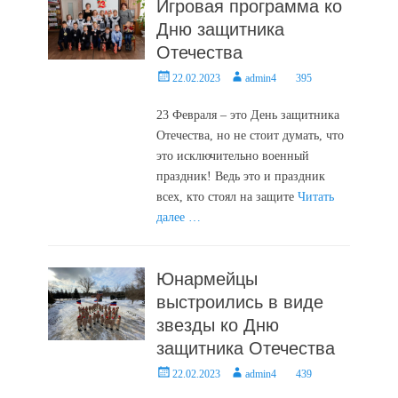
Игровая программа ко
Дню защитника
Отечества
Posted
Author
22.02.2023
admin4
395
on
23 Февраля – это День защитника
Отечества, но не стоит думать, что
это исключительно военный
праздник! Ведь это и праздник
всех, кто стоял на защите
Читать
далее …
Юнармейцы
выстроились в виде
звезды ко Дню
защитника Отечества
Posted
Author
22.02.2023
admin4
439
on