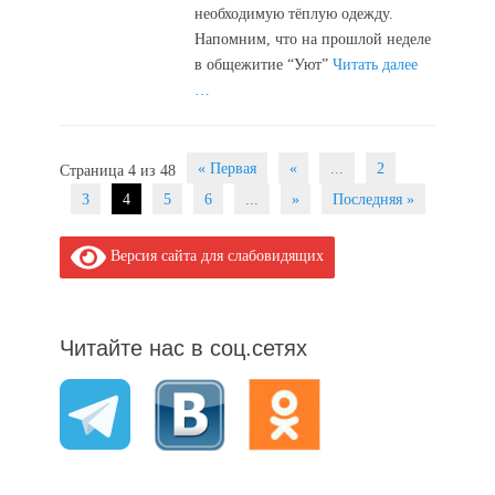
необходимую тёплую одежду.
Напомним, что на прошлой неделе
в общежитие “Уют”
Читать далее
…
Post
« Первая
«
...
2
Страница 4 из 48
navigation
3
4
5
6
...
»
Последняя »
Версия сайта для слабовидящих
Читайте нас в соц.сетях