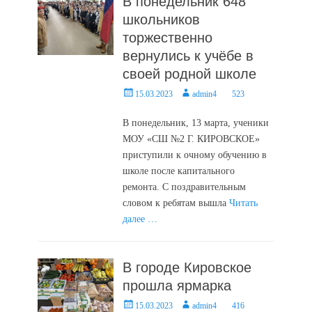
В понедельник 648
школьников
торжественно
вернулись к учёбе в
своей родной школе
Posted
Author
15.03.2023
admin4
523
on
В понедельник, 13 марта, ученики
МОУ «СШ №2 Г. КИРОВСКОЕ»
приступили к очному обучению в
школе после капитального
ремонта. С поздравительным
словом к ребятам вышла
Читать
далее …
В городе Кировское
прошла ярмарка
Posted
Author
15.03.2023
admin4
416