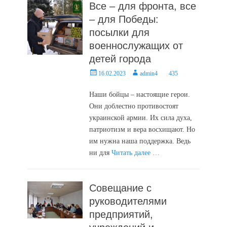
Все – для фронта, все
– для Победы:
посылки для
военнослужащих от
детей города
Posted
Author
16.02.2023
admin4
435
on
Наши бойцы – настоящие герои.
Они доблестно противостоят
украинской армии. Их сила духа,
патриотизм и вера восхищают. Но
им нужна наша поддержка. Ведь
ни для
Читать далее …
Совещание с
руководителями
предприятий,