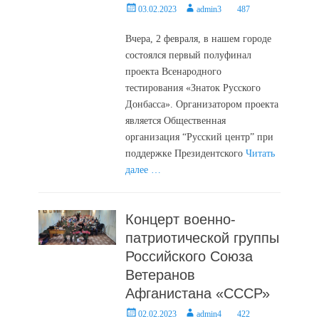
Posted
Author
03.02.2023
admin3
487
on
Вчера, 2 февраля, в нашем городе
состоялся первый полуфинал
проекта Всенародного
тестирования «Знаток Русского
Донбасса». Организатором проекта
является Общественная
организация “Русский центр” при
поддержке Президентского
Читать
далее …
Концерт военно-
патриотической группы
Российского Союза
Ветеранов
Афганистана «СССР»
Posted
Author
02.02.2023
admin4
422