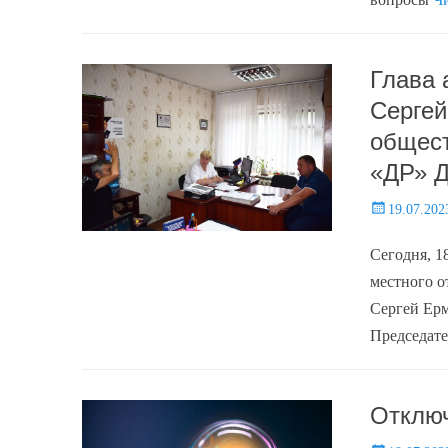
Глава 
Сергей
общест
«ДР» 
Posted
19.07.202
on
Сегодня, 1
местного 
Сергей Ерм
Председат
Отключ