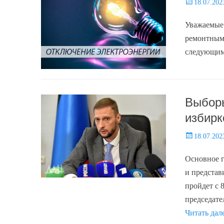
Posted
18.07.202
on
Уважаемые к
ремонтными
следующим 
Выборы
избирк
Posted
18.07.202
on
Основное г
и предста
пройдет с 
председате
Читать дал