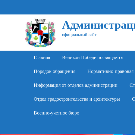
Администраци
официальный сайт
Primary Menu
Skip
Главная
Великой Победе посвящается
to
content
Порядок обращения
Нормативно-правовая 
Информация от отделов администрации
Ст
Отдел градостроительства и архитектуры
О
Военно-учетное бюро