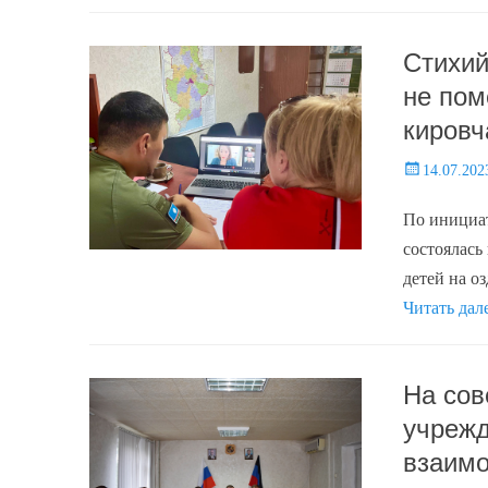
Стихий
не пом
кировч
Posted
14.07.202
on
По инициат
состоялась
детей на о
Читать дал
На сов
учрежд
взаимо