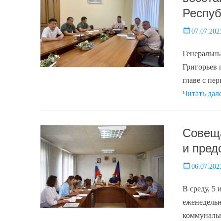
Респуб
Posted
07.07.202
on
Генераль
Григорьев 
главе с пе
Читать дал
Совеща
и пре
Posted
06.07.202
on
В среду, 5
еженедель
коммунальн