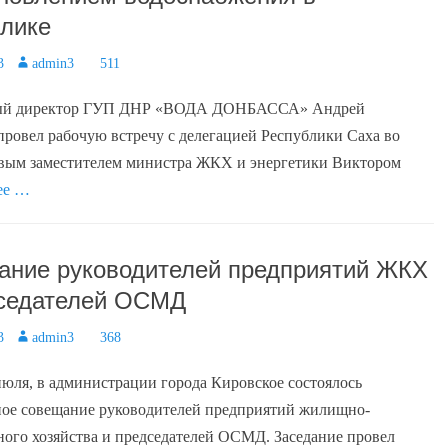
лике
3
Author
admin3
511
ный директор ГУП ДНР «ВОДА ДОНБАССА» Андрей
провел рабочую встречу с делегацией Республики Саха во
рвым заместителем министра ЖКХ и энергетики Виктором
ее …
ние руководителей предприятий ЖКХ
дседателей ОСМД
3
Author
admin3
368
 июля, в администрации города Кировское состоялось
ное совещание руководителей предприятий жилищно-
ого хозяйства и председателей ОСМД. Заседание провел