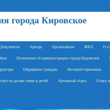
я города Кировское
Документы
Аренда
Организации
ЖКХ
О г
база
Положение об администрации города Кировское
руктура
Обращение граждан
Интернет-приемная
тдел по делам семьи и детей
Архивный отдел
Отдел э