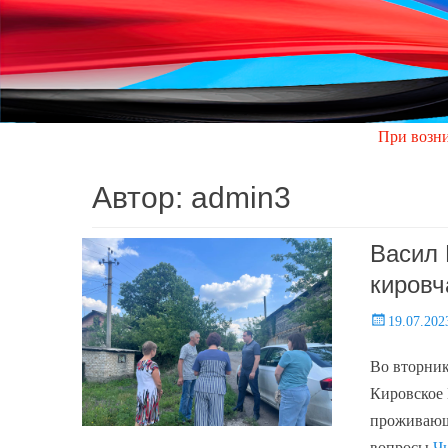
При возникновении авар
Автор:
admin3
Васил 
кировч
Posted
19.07.202
on
Во вторник
Кировское 
проживающи
вопросы
Ч