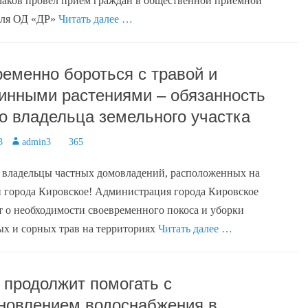
аков провёл приём граждан в общественной приёмной
еля ОД «ДР»
Читать далее …
еменно бороться с травой и
инными растениями – обязанность
о владельца земельного участка
3
Author
admin3
365
 владельцы частных домовладений, расположенных на
 города Кировское! Администрация города Кировское
 о необходимости своевременного покоса и уборки
х и сорных трав на территориях
Читать далее …
 продолжит помогать с
новлением водоснабжения в