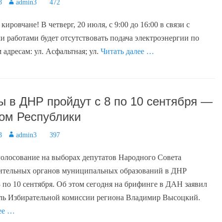
3
Author
admin3
472
ировчане! В четверг, 20 июля, с 9:00 до 16:00 в связи с
 работами будет отсутствовать подача электроэнергии по
адресам: ул. Асфальтная; ул.
Читать далее …
 в ДНР пройдут с 8 по 10 сентября —
ом Республики
3
Author
admin3
397
олосование на выборах депутатов Народного Совета
вительных органов муниципальных образований в ДНР
8 по 10 сентября. Об этом сегодня на брифинге в ДАН заявил
ль Избирательной комиссии региона Владимир Высоцкий.
ее …