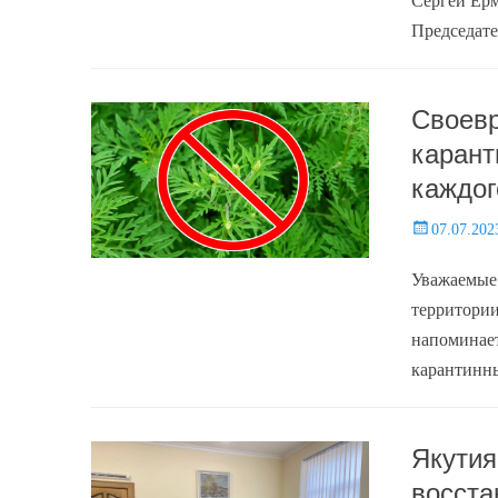
Сергей Ерм
Председат
Своевр
карант
каждог
Posted
07.07.202
on
Уважаемые
территории
напоминает
карантинны
Якутия
восста