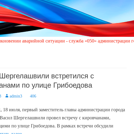
ийной ситуации - служба «050» администрации города Кировское
Шергелашвили встретился с
анами по улице Грибоедова
3
Author
admin3
406
, 18 июля, первый заместитель главы администрации города
Васил Шергелашвили провел встречу с кировчанами,
ми по улице Грибоедова. В рамках встречи обсудили
итать далее …