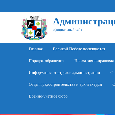
Администраци
официальный сайт
Primary Menu
Skip
Главная
Великой Победе посвящается
to
content
Порядок обращения
Нормативно-правовая 
Информация от отделов администрации
Ст
Отдел градостроительства и архитектуры
О
Военно-учетное бюро