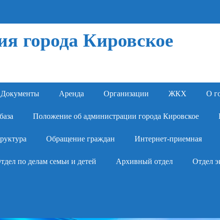
я города Кировское
Документы
Аренда
Организации
ЖКХ
О г
база
Положение об администрации города Кировское
руктура
Обращение граждан
Интернет-приемная
тдел по делам семьи и детей
Архивный отдел
Отдел э