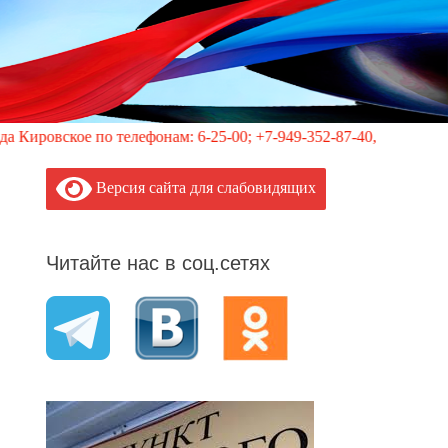
е по телефонам: 6-25-00; +7-949-352-87-40, 113 (круглосуточн
Версия сайта для слабовидящих
Читайте нас в соц.сетях