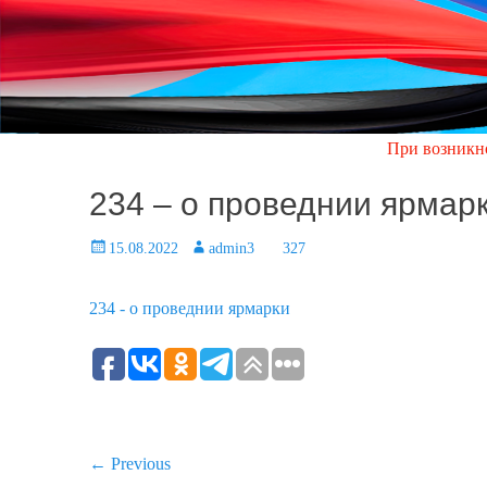
При возникновении ав
234 – о проведнии ярмар
Posted
15.08.2022
Author
admin3
327
on
234 - о проведнии ярмарки
Навигация
← Previous