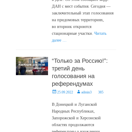
ДАН с мест события. Сегодня —
заключительный этап голосования
на придомовых территориях,
во вторник откроются
стационарные участки.
Читать
далее …
“Только за Россию!”:
третий день
голосования на
референдумах
Posted
Author
25.09.2022
admin3
385
on
В Донецкой и Луганской
Народных Республиках,
Запорожской и Херсонской
областях продолжаются
референдумы о вхождении