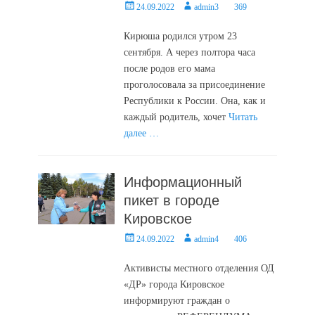
Posted
Author
24.09.2022
admin3
369
on
Кирюша родился утром 23
сентября. А через полтора часа
после родов его мама
проголосовала за присоединение
Республики к России. Она, как и
каждый родитель, хочет
Читать
далее …
Информационный
пикет в городе
Кировское
Posted
Author
24.09.2022
admin4
406
on
Активисты местного отделения ОД
«ДР» города Кировское
информируют граждан о