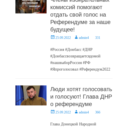
комиссий помогают
отдать свой голос на
Референдуме за наше
будущее!
Posted
Author
25.09.2022
admin4
331
on
#Россия #Донбасс #ДНР
#Донбассвозвращаетсядомой
#нашвыборРоссия #РФ
#Япроголосовал #Референдум2022
Люди хотят голосовать
и голосуют! Глава ДНР
о референдуме
Posted
Author
25.09.2022
admin4
366
on
Глава Донецкой Народной