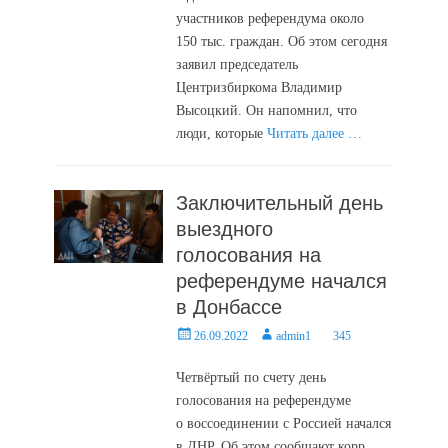
участников референдума около
150 тыс. граждан. Об этом сегодня
заявил председатель
Центризбиркома Владимир
Высоцкий. Он напомнил, что
люди, которые
Читать далее …
Заключительный день
выездного
голосования на
референдуме начался
в Донбассе
Posted
Author
26.09.2022
admin1
345
on
Четвёртый по счету день
голосования на референдуме
о воссоединении с Россией начался
в ДНР. Об этом сообщают корр.