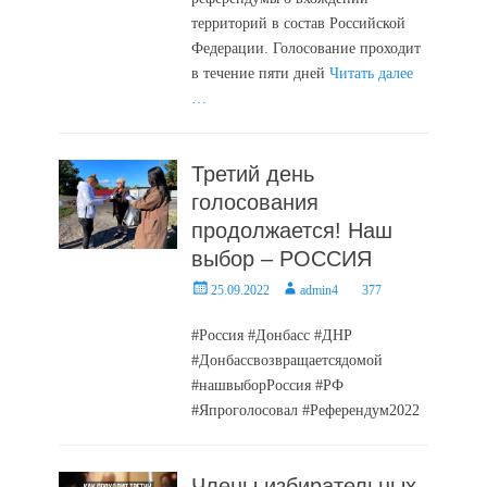
территорий в состав Российской
Федерации. Голосование проходит
в течение пяти дней
Читать далее
…
Третий день
голосования
продолжается! Наш
выбор – РОССИЯ
Posted
Author
25.09.2022
admin4
377
on
#Россия #Донбасс #ДНР
#Донбассвозвращаетсядомой
#нашвыборРоссия #РФ
#Япроголосовал #Референдум2022
Члены избирательных