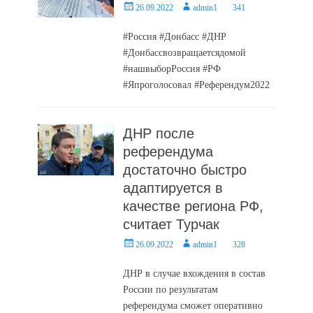
Posted
Author
26.09.2022
admin1
341
on
#Россия #Донбасс #ДНР
#Донбассвозвращаетсядомой
#нашвыборРоссия #РФ
#Япроголосовал #Референдум2022
ДНР после
референдума
достаточно быстро
адаптируется в
качестве региона РФ,
считает Турчак
Posted
Author
26.09.2022
admin1
328
on
ДНР в случае вхождения в состав
России по результатам
референдума сможет оперативно