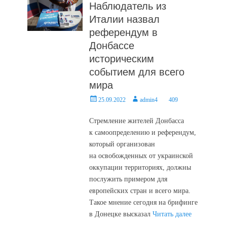
Наблюдатель из
Италии назвал
референдум в
Донбассе
историческим
событием для всего
мира
Posted
Author
25.09.2022
admin4
409
on
Стремление жителей Донбасса
к самоопределению и референдум,
который организован
на освобожденных от украинской
оккупации территориях, должны
послужить примером для
европейских стран и всего мира.
Такое мнение сегодня на брифинге
в Донецке высказал
Читать далее
…