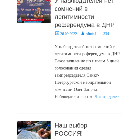
У наблюдателей нет
сомнений в
легитимности
референдума в ДНР
Posted
Author
26.09.2022
admin1
334
on
У наблюдателей нет сомнений в
легитимности референдума в ДНР.
Такое заявление по итогам 3 дней
голосования сделал
зампредседателя Санкт-
Петербургской избирательной
комиссии Олег Зацепа.
Наблюдатели высоко
Читать далее
…
Наш выбор –
РОССИЯ!