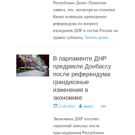
Республики Денис Пушилин
заявил, что, несмотря на попытки
Киева помешать проведению
референдума по вопросу
вхождения ДНР в состав России на
правах субъекта,
Читать далее …
В парламенте ДНР
предрекли Донбассу
после референдума
грандиозные
изменения в
экономике
Posted
Author
25.09.2022
admin1
394
on
Экономика ДНР получит
серьезный импульс после
присоединения Республики