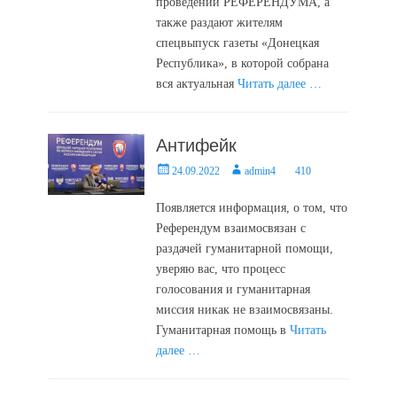
проведении РЕФЕРЕНДУМА, а
также раздают жителям
спецвыпуск газеты «Донецкая
Республика», в которой собрана
вся актуальная
Читать далее …
Антифейк
Posted
Author
24.09.2022
admin4
410
on
Появляется информация, о том, что
Референдум взаимосвязан с
раздачей гуманитарной помощи,
уверяю вас, что процесс
голосования и гуманитарная
миссия никак не взаимосвязаны.
Гуманитарная помощь в
Читать
далее …