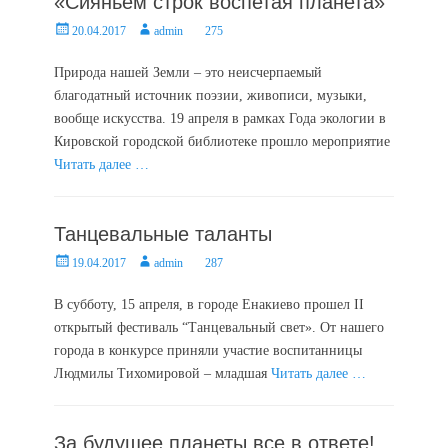
«Сияньем строк воспетая планета»
Posted
Author
20.04.2017
admin
275
on
Природа нашей Земли – это неисчерпаемый
благодатный источник поэзии, живописи, музыки,
вообще искусства. 19 апреля в рамках Года экологии в
Кировской городской библиотеке прошло мероприятие
Читать далее …
Танцевальные таланты
Posted
Author
19.04.2017
admin
287
on
В субботу, 15 апреля, в городе Енакиево прошел II
открытый фестиваль “Танцевальный свет». От нашего
города в конкурсе приняли участие воспитанницы
Людмилы Тихомировой – младшая
Читать далее …
За будущее планеты все в ответе!