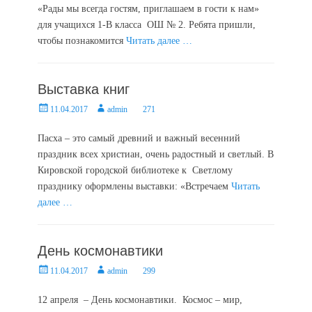
«Рады мы всегда гостям, приглашаем в гости к нам»
для учащихся 1-В класса ОШ № 2. Ребята пришли,
чтобы познакомится
Читать далее …
Выставка книг
Posted
Author
11.04.2017
admin
271
on
Пасха – это самый древний и важный весенний
праздник всех христиан, очень радостный и светлый. В
Кировской городской библиотеке к Светлому
празднику оформлены выставки: «Встречаем
Читать
далее …
День космонавтики
Posted
Author
11.04.2017
admin
299
on
12 апреля – День космонавтики. Космос – мир,