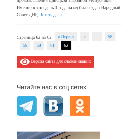
провозглашения Донецкой Народной Республики.
Именно в этот день 3 года назад был создан Народный
Совет ДНР,
Читать далее …
Post
« Первая
«
...
58
Страница 62 из 62
navigation
59
60
61
62
Версия сайта для слабовидящих
Читайте нас в соц.сетях