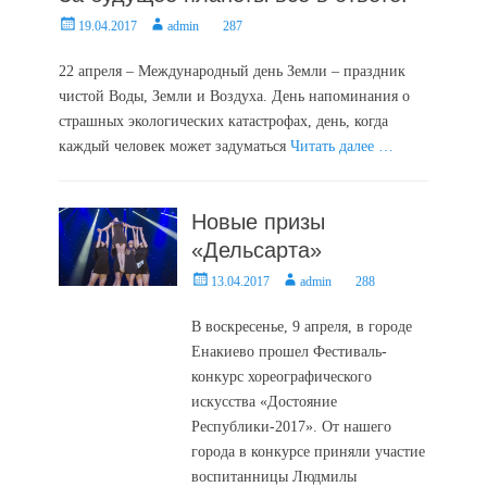
Posted
Author
19.04.2017
admin
287
on
22 апреля – Международный день Земли – праздник
чистой Воды, Земли и Воздуха. День напоминания о
страшных экологических катастрофах, день, когда
каждый человек может задуматься
Читать далее …
Новые призы
«Дельсарта»
Posted
Author
13.04.2017
admin
288
on
В воскресенье, 9 апреля, в городе
Енакиево прошел Фестиваль-
конкурс хореографического
искусства «Достояние
Республики-2017». От нашего
города в конкурсе приняли участие
воспитанницы Людмилы