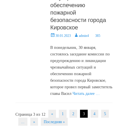
обеспечению
пожарной
безопасности города
Кировское
Posted
Author
30.01.2023
admin4
385
on
В понедельник, 30 января,
состоялось заседание комиссии по
предупреждению и ликвидации
чрезвычайных ситуаций и
обеспечению пожарной
безопасности города Кировское,
которое провел первый заместитель
главы Васил
Читать далее …
Post
«
1
2
3
4
5
Страница 3 из 12
navigation
...
»
Последняя »